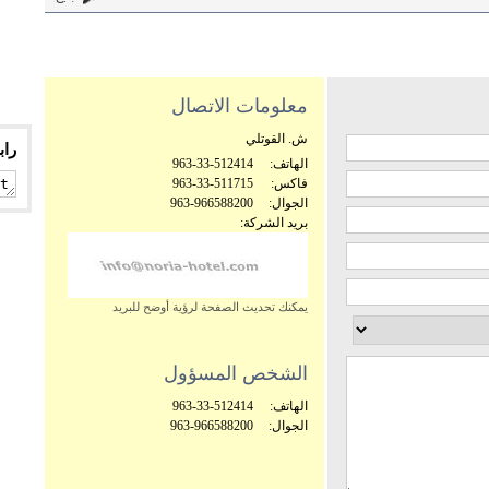
معلومات الاتصال
ش. القوتلي
راب
الهاتف:
963-33-512414
فاكس:
963-33-511715
الجوال:
963-966588200
بريد الشركة:
يمكنك تحديث الصفحة لرؤية أوضح للبريد
الشخص المسؤول
الهاتف:
963-33-512414
الجوال:
963-966588200