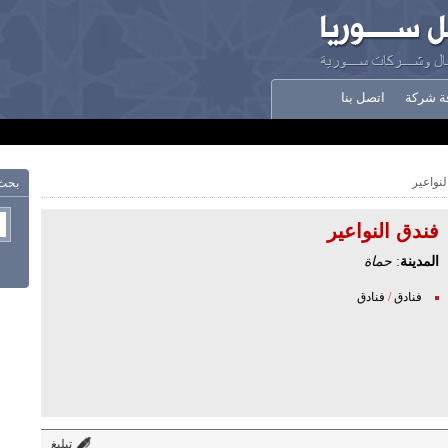
ة شركة
اتصل بنا
لنواعير
بحث
فندق النواعير
المدينة
:
حماة
فنادق
/
فنادق
تبليغ