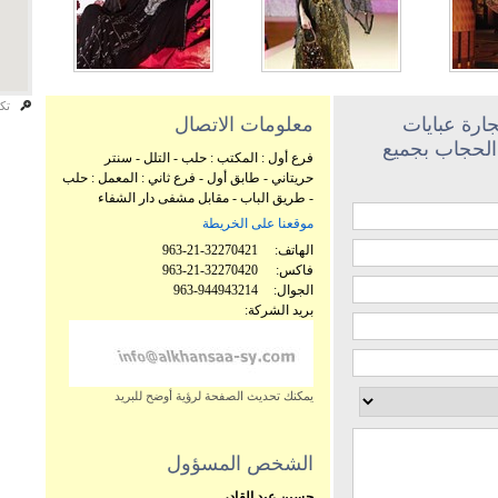
تكب
ارة عبايات
معلومات الاتصال
الحجاب بجميع
فرع أول : المكتب : حلب - التلل - سنتر
حريتاني - طابق أول - فرع ثاني : المعمل : حلب
- طريق الباب - مقابل مشفى دار الشفاء
موقعنا على الخريطة
الهاتف:
963-21-32270421
فاكس:
963-21-32270420
الجوال:
963-944943214
بريد الشركة:
يمكنك تحديث الصفحة لرؤية أوضح للبريد
الشخص المسؤول
حسين عبد القادر