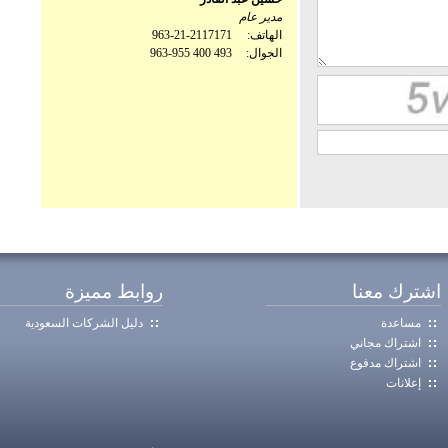
مدير عام
الهاتف:
963-21-2117171
الجوال:
963-955 400 493
اشترك معنا
روابط مميزة
مساعدة
دليل الشركات السعودية
اشتراك مجاني
اشتراك مدفوع
إعلانات