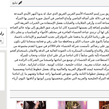
تبليغ
ق يبرز إسم الخنساء الأسم العربي العريق الذي حيك له يدويا أمهر الأيدي المبدعة
ية في دلالة على أصالة الماضي وأبداع الحاضر في أجمل صورة لتتميز بها المرأة
 لصناعة أحدث وأرقى الجلابيات والعبايات بفضل الإستفادة من الخبرات العريقة التي
التقليدي إضافة إلى بصمتها المتميزة كان لنا شرف شق الطريق إلى بوابة عالم العباءة
يمكن لها أن ترتدي عباءة الخنساء الفاخرة في مختلف الأجواء و المناسبات و نجلى ذلك
راب
 ظن زبائننا الكرام بنا يدفعنا على الدوام إلى تجديد التصاميم و الإبداعات باعتماد
اهتماماً بالنوع على حساب الكم و محافظة منا على رقي و فخامة منتجاتنا لكي تكون
جديرة بحمل اسم الخنساء لكم منا العهد على تقديم ما يحوز على رضاكم. تأسست شركة الخنساء عام 1984م في سوريا لتقدم مجموعة من
تكار والابداع والقصات المبتكرة ذات الجودة العالية في الدقة والاتقان باستخدام أفخم
لخنساء (آية تكس سابقاً ) كان انتاجنا مركز علي انتاج عبايات وحجاب للمرأة
 استطاعت شركة الخنساء ان توسع من انتاجها واصبحنا من الشركات الرائدة في
ية, عبايات مغربية , عبايات خليجية , عبايات كويتية , عبايات اماراتية , عبايات
لمرأة المحجبة ليمتد للاسواق العربية والعالمية وذلك بفضل خطوط إنتاجنا ومصممينا
وبفضل خطواتنا الثابته والتي تضع في اهتمامها راحة عملائنا وثقتهم بنا. إن انتاجنا
مرأة الخليجية والعربية التي تعكس شخصيتها وتبرز أنوثتها و أناقتها. اليوم، أزياء