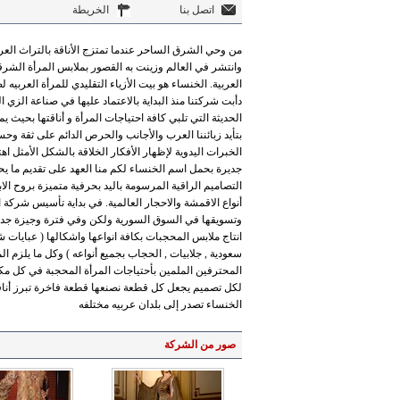
اتصل بنا
الخريطة
من وحي الشرق الساحر عندما تمتزج الأناقة بالتراث العري
وانتشر في العالم وزينت به القصور بملابس المرأة الشرق
العربية. الخنساء هو بيت الأزياء التقليدي للمرأة العربيه
دأبت شركتنا منذ البداية بالاعتماد عليها في صناعة الزي 
الحديثة التي تلبي كافة احتياجات المرأة و أناقتها بحيث 
بتأيد زبائننا العرب والأجانب والحرص الدائم على ثقة وحسن
الخبرات اليدوية لإظهار الأفكار الخلاقة بالشكل الأمثل 
التصاميم الراقية المرسومة باليد بحرفية متميزة بروح الاب
أنواع الاقمشة والاحجار العالمية. في بداية تأسيس شركة ا
وتسويقها في السوق السورية ولكن وفي فترة وجيزة جدا
انتاج ملابس المحجبات بكافة انواعها واشكالها ( عبايات شرق
سعودية , جلابيات , الحجاب بجميع أنواعه ) وكل ما يلزم ا
المحترفين الملمين بأحتياجات المرأة المحجبة في كل مكان 
لكل تصميم يجعل كل قطعة نصنعها قطعة فاخرة تبرز أناقة ال
الخنساء تصدر إلى بلدان عربيه مختلفه
صور من الشركة