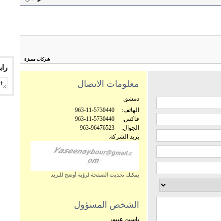
شركات مميزة
راب
معلومات الاتصال
دمشق
الهاتف:
963-11-5730440
فاكس:
963-11-5730440
الجوال:
963-96476523
بريد الشركة:
يمكنك تحديث الصفحة لرؤية أوضح للبريد
الشخص المسؤول
ياسين عيبور