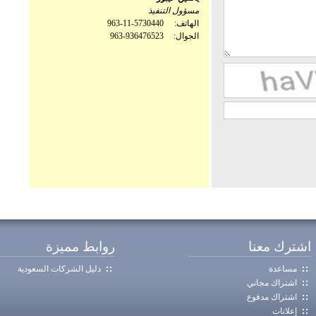
مسؤول التنفيذ
الهاتف:
963-11-5730440
الجوال:
963-936476523
اشترك معنا
روابط مميزة
مساعدة
دليل الشركات السعودية
اشتراك مجاني
اشتراك مدفوع
إعلانات