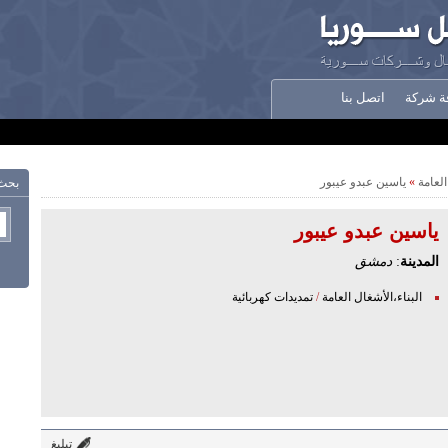
ة شركة
اتصل بنا
العامة
»
ياسين عبدو عيبور
بحث
ياسين عبدو عيبور
المدينة
:
دمشق
البناء،الأشغال العامة
/
تمديدات كهربائية
تبليغ