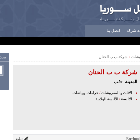
ة شركة
اتصل بنا
روشات
»
شركة ب ب الحنان
بحث
شركة ب ب الحنان
المدينة
:
حلب
الأثاث و المفروشات
/
حرامات وبياضات
الألبسة
/
الألبسة الولادية
Faceboo
تبليغ