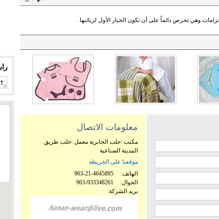
ات وهي تحرص دائماً على أن تكون الخيار الأول لزبائنها .
راب
معلومات الاتصال
مكتب :حلب الجابرية معمل :حلب طريق
المدينة الصناعية
موقعنا على الخريطة
الهاتف:
963-21-4645895
الجوال:
963-933348261
بريد الشركة: