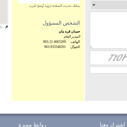
يمكنك تحديث الصفحة لرؤية أوضح للبريد
الشخص المسؤول
تكب
حسان قره مان
المدير العام
الهاتف:
963-21-4665269
الجوال:
963-933348261
اشترك معنا
روابط مميزة