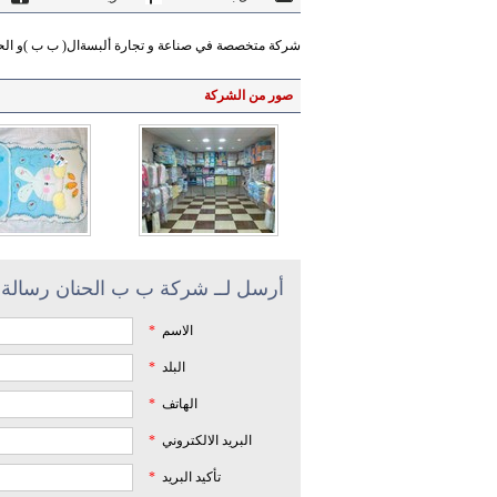
شركة متخصصة في صناعة و تجارة ألبسةال( ب ب )و الحرام
صور من الشركة
أرسل لــ شركة ب ب الحنان رسالة
الاسم
*
البلد
*
الهاتف
*
البريد الالكتروني
*
تأكيد البريد
*