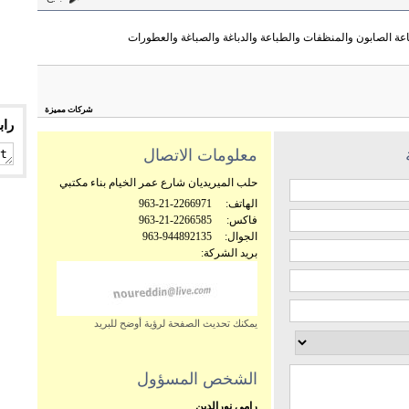
صناعة الصابون والمنظفات والطباعة والدباغة والصباغة والعطورات
شركات مميزة
راب
معلومات الاتصال
حلب الميريديان شارع عمر الخيام بناء مكتبي
الهاتف:
963-21-2266971
فاكس:
963-21-2266585
الجوال:
963-944892135
بريد الشركة:
يمكنك تحديث الصفحة لرؤية أوضح للبريد
الشخص المسؤول
رامي نورالدين