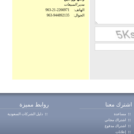
مدير المبيعات
الهاتف:
963-21-2266971
الجوال:
963-944892135
اشترك معنا
روابط مميزة
مساعدة
دليل الشركات السعودية
اشتراك مجاني
اشتراك مدفوع
إعلانات