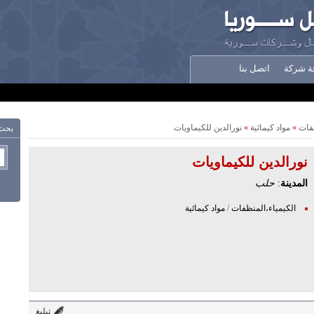
ة شركة
اتصل بنا
ظفات
»
مواد كيمائية
»
نورالدين للكيماويات
بحث
نورالدين للكيماويات
المدينة
:
حلب
الكيمياء،المنظفات
/
مواد كيمائية
تبليغ