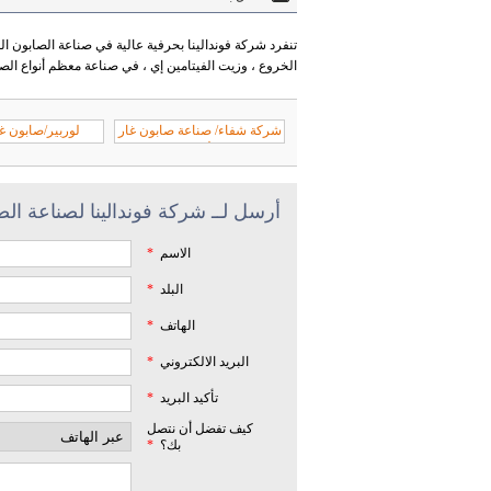
تنفرد شركة فوندالينا بحرفية عالية في صناعة الصابون الط
الخروع ، وزيت الفيتامين إي ، في صناعة معظم أنواع الصا
شركة شفاء/ صناعة صابون غار
لوربير/صابون غ
طبيعي
أرسل لــ شركة فوندالينا لصناعة ال
الاسم
*
البلد
*
الهاتف
*
البريد الالكتروني
*
تأكيد البريد
*
كيف تفضل أن نتصل
بك؟
*