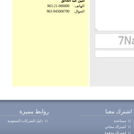
أمين عبد الخالق
الهاتف:
963-21-000000
الجوال:
963-945000790
اشترك معنا
روابط مميزة
مساعدة
دليل الشركات السعودية
اشتراك مجاني
اشتراك مدفوع