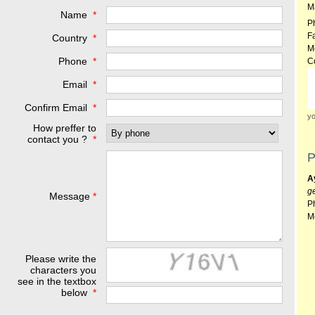
M
Name
*
P
F
Country
*
M
Phone
*
C
Email
*
Confirm Email
*
yo
How preffer to
contact you ?
*
P
A
g
Message
*
P
M
Please write the
characters you
see in the textbox
below
*