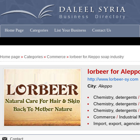
Home Page
Categories
List Your Business
Contact Us
Companies News
Home page
»
Categories
»
Commerce
»
lorbeer for Aleppo soap industry
lorbeer for Alepp
http://www.lorbeer-sy.com
City
:
Aleppo
Chemistry, detergents
Chemistry, detergents
Chemistry, detergents
Commerce
/
Industrial 
Import, export, agencie
Contact